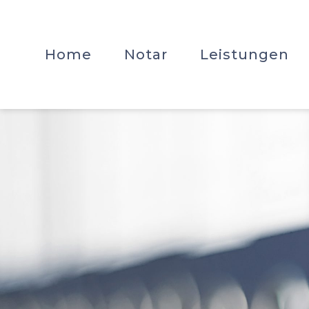
Links
Zum
überspringen
Inhalt
springen
Home
Notar
Leistungen